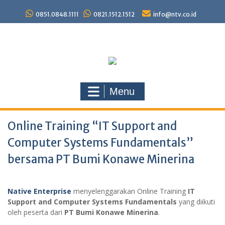
Skip
to
0851.0848.1111
0821.1512.1512
info@ntv.co.id
content
Menu
Online Training “IT Support and
Computer Systems Fundamentals”
bersama PT Bumi Konawe Minerina
Native Enterprise
menyelenggarakan Online Training
IT
Support and Computer Systems Fundamentals
yang diikuti
oleh peserta dari
PT Bumi Konawe Minerina
.