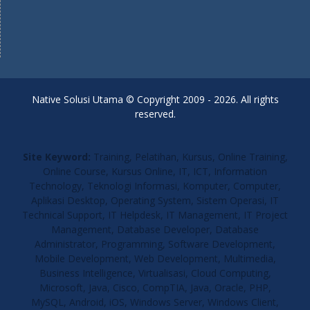
Native Solusi Utama © Copyright 2009 - 2026. All rights
reserved.
Site Keyword:
Training, Pelatihan, Kursus, Online Training,
Online Course, Kursus Online, IT, ICT, Information
Technology, Teknologi Informasi, Komputer, Computer,
Aplikasi Desktop, Operating System, Sistem Operasi, IT
Technical Support, IT Helpdesk, IT Management, IT Project
Management, Database Developer, Database
Administrator, Programming, Software Development,
Mobile Development, Web Development, Multimedia,
Business Intelligence, Virtualisasi, Cloud Computing,
Microsoft, Java, Cisco, CompTIA, Java, Oracle, PHP,
MySQL, Android, iOS, Windows Server, Windows Client,