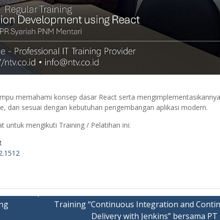
n mampu memahami konsep dasar React serta mengimplementasikanny
able, dan sesuai dengan kebutuhan pengembangan aplikasi modern.
 untuk mengikuti Training / Pelatihan ini:
t
2.1512
ing
Training “Continuous Integration and Conti
Delivery with Jenkins” bersama PT