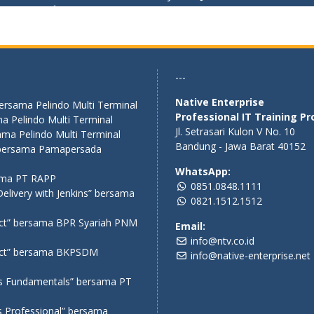
---
Native Enterprise
bersama Pelindo Multi Terminal
Professional IT Training Pr
a Pelindo Multi Terminal
Jl. Setrasari Kulon V No. 10
ama Pelindo Multi Terminal
Bandung - Jawa Barat 40152
” bersama Pamapersada
WhatsApp:
sama PT RAPP
0851.0848.1111
elivery with Jenkins” bersama
0821.1512.1512
act” bersama BPR Syariah PNM
Email:
info@ntv.co.id
eact” bersama BKPSDM
info@native-enterprise.net
ms Fundamentals” bersama PT
s Professional” bersama