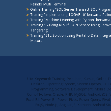
Pelindo Multi Terminal
Online Training “SQL Server Transact-SQL Progr
Training “Implementing TOGAF 10” bersama Pelind
Training “Machine Learning with Python” bersama 
Training “Building RESTful API Service using Lar
Tangerang
Training “ETL Solution using Pentaho Data Integr
Motora
Site Keyword:
Training, Pelatihan, Kursus, Online 
Desktop, Operating System, Sistem Operasi, IT 
Programming, Software Development, Mobile Devel
CompTIA, Java, Oracle, PHP, MySQL, Android, iOS, W
Excel BI, Power BI, Power Pivot, Power Query, Pivot 
ExtJS, Node.js, Angular JS, Xamarin, Android S