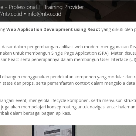
ing
Web Application Development using React
yang diikuti oleh 
an dasar dalam pengembangan aplikasi web modern menggunakan Re
igunakan untuk membangun Single Page Application (SPA). Materi disus
sar React serta penerapannya dalam membangun User Interface (UI
 UI dibangun menggunakan pendekatan komponen yang modular dan r
state dan props, serta pemanfaatan context dalam mengelola data 
nangani event, mengelola lifecycle komponen, serta menyusun strukt
ta juga akan mempelajari konsep routing untuk navigasi antar halaman
li dalam berbagai bagian aplikasi.