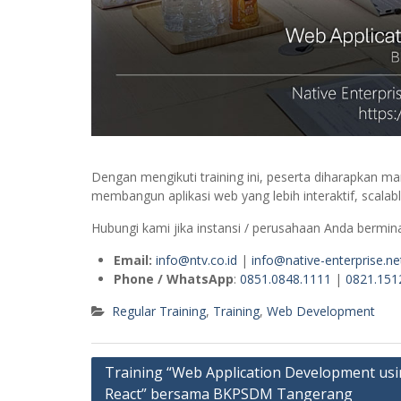
Dengan mengikuti training ini, peserta diharapka
membangun aplikasi web yang lebih interaktif, scal
Hubungi kami jika instansi / perusahaan Anda berminat
Email:
info@ntv.co.id
|
info@native-enterprise.ne
Phone / WhatsApp
:
0851.0848.1111
|
0821.151
Regular Training
,
Training
,
Web Development
Post
Training “Web Application Development us
React” bersama BKPSDM Tangerang
navigation