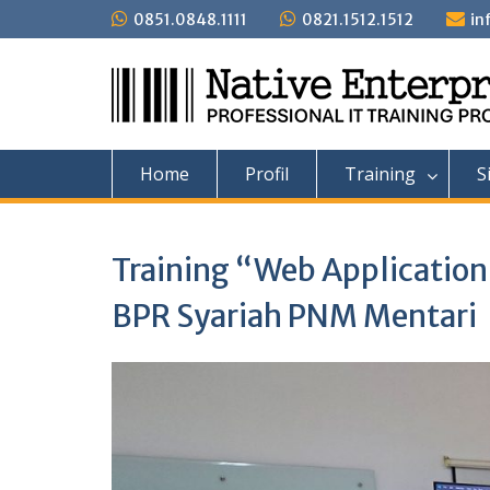
Skip
0851.0848.1111
0821.1512.1512
in
to
content
Home
Profil
Training
S
Training “Web Applicatio
BPR Syariah PNM Mentari