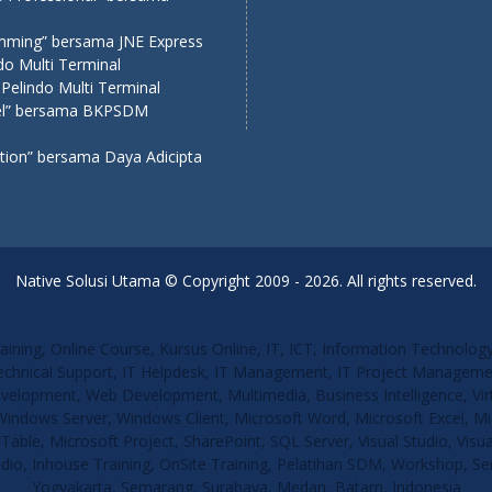
amming” bersama JNE Express
o Multi Terminal
Pelindo Multi Terminal
avel” bersama BKPSDM
ation” bersama Daya Adicipta
Native Solusi Utama © Copyright 2009 - 2026. All rights reserved.
Training, Online Course, Kursus Online, IT, ICT, Information Technolo
Technical Support, IT Helpdesk, IT Management, IT Project Manageme
opment, Web Development, Multimedia, Business Intelligence, Virtua
indows Server, Windows Client, Microsoft Word, Microsoft Excel, Mi
Table, Microsoft Project, SharePoint, SQL Server, Visual Studio, Visu
tudio, Inhouse Training, OnSite Training, Pelatihan SDM, Workshop, S
Yogyakarta, Semarang, Surabaya, Medan, Batam, Indonesia