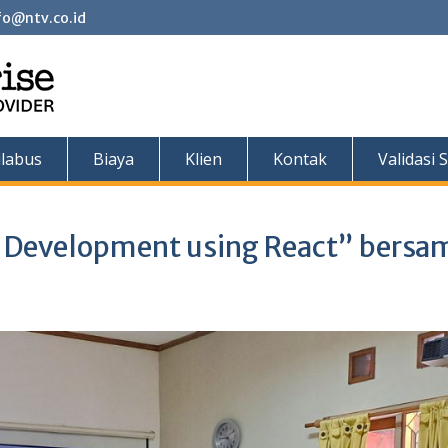
fo@ntv.co.id
ilabus
Biaya
Klien
Kontak
Validasi S
n Development using React” bersa