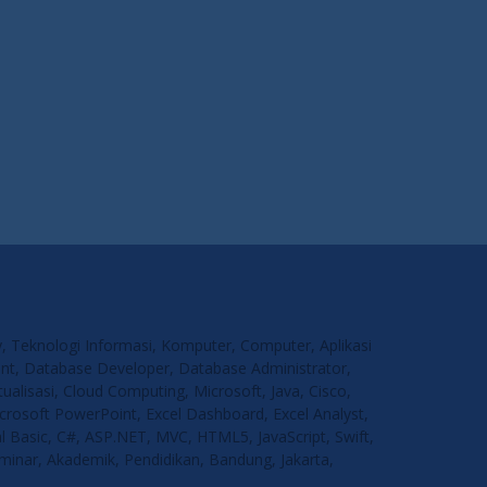
gy, Teknologi Informasi, Komputer, Computer, Aplikasi
nt, Database Developer, Database Administrator,
lisasi, Cloud Computing, Microsoft, Java, Cisco,
crosoft PowerPoint, Excel Dashboard, Excel Analyst,
al Basic, C#, ASP.NET, MVC, HTML5, JavaScript, Swift,
eminar, Akademik, Pendidikan, Bandung, Jakarta,