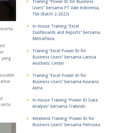
Training “Power BI for Business
Users” bersama PT Vale Indonesia,
Tbk (Batch 2-2023)
In-House Training “Excel
peserta
Dashboards and Reports” bersama
MetraPlasa
act
Training “Excel Power BI for
un
Business Users” bersama Larissa
) yang
Aesthetic Center
eusable.
Training “Excel Power BI for
antar
Business Users” bersama Asuransi
Astra
ur
In-House Training “Power BI Data
 serta
Analysis” bersama Trakindo
Weekend Training “Power BI for
Business Users” bersama Petrosea